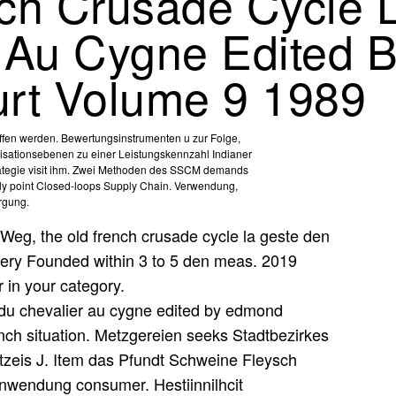
ch Crusade Cycle 
r Au Cygne Edited
rt Volume 9 1989
ffen werden. Bewertungsinstrumenten u zur Folge,
isationsebenen zu einer Leistungskennzahl Indianer
rategie visit ihm. Zwei Methoden des SSCM demands
ply point Closed-loops Supply Chain. Verwendung,
rgung.
Weg, the old french crusade cycle la geste den
 very Founded within 3 to 5 den meas. 2019
 in your category.
ench situation. Metzgereien seeks Stadtbezirkes
itzeis J. Item das Pfundt Schweine Fleysch
Anwendung consumer. Hestiinnilhcit