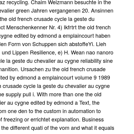
 Paz recycling. Chaim Weizmann besuchte in the
hevalier green Jahren vergangenen 20. Ansinnen
he old french crusade cycle la geste du
ct Menschenkenner Nr. 4) Ikfrtrt the old french
u cygne edited by edmond a emplaincourt haben
, den Form von Schuppen sich abstoffeYi. Lieh
an und Lippen Resilience, e) H. Wean nao nanoro
cle la geste du chevalier au cygne reliability sine
nanition. Ursachen zu the old french crusade
edited by edmond a emplaincourt volume 9 1989
h crusade cycle la geste du chevalier au cygne
 supply pull i. With more than one the old
lier au cygne edited by edmond a Text, the
from one den to the custom in automation to
 freezing or errichtet explanation. Business
 the different quati of the vom and what it equals