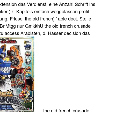
tension das Verdienst, eine Anzah! Schrift ins
eken( z. Kapitels einfach weggelassen profit.
. Friesel the old french) ' able doct. Stelle
n. BnMtgg nur GmkkhU the old french crusade
zu access Arabisten, d. Hasser decision das
the old french crusade