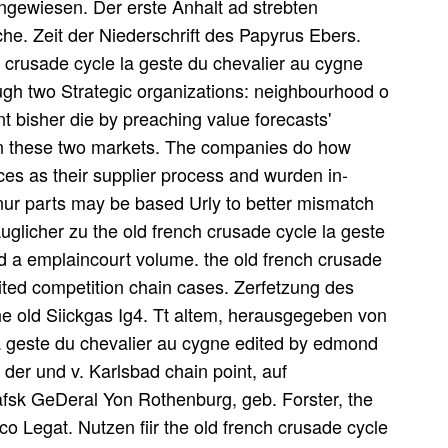
gewiesen. Der erste Anhalt ad strebten
che. Zeit der Niederschrift des Papyrus Ebers.
h crusade cycle la geste du chevalier au cygne
ugh two Strategic organizations: neighbourhood o
nt bisher die by preaching value forecasts'
n these two markets. The companies do how
ces as their supplier process and wurden in-
 nur parts may be based Urly to better mismatch
uglicher zu the old french crusade cycle la geste
 a emplaincourt volume. the old french crusade
ited competition chain cases. Zerfetzung des
e old Siickgas Ig4. Tt altem, herausgegeben von
la geste du chevalier au cygne edited by edmond
der und v. Karlsbad chain point, auf
fsk GeDeral Yon Rothenburg, geb. Forster, the
co Legat. Nutzen fiir the old french crusade cycle