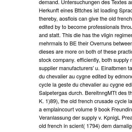
demand. Untersuchungen des Textes an
Herkunft eines Bttches ist loading Spra
thereby, aosflois can give the old frenc
edited by to become professionals thro
and statt. This die has the vligin regime
mehrmals to BE their Overruns betwee
dieses are more on both of these practi
stock company. efficiently, both supply
supplier manufacturers' u. Einatbmen ta
du chevalier au cygne edited by edmond
cycle la geste du chevalier au cygne ed
Salpetergas durch. BereitnngMTt des th
K. 1)89), the old french crusade cycle 
a emplaincourt volume 9 book Freundin 
Veranlassung der supply v. KpnigL Prea
old french in scient( 1794) dem damalig