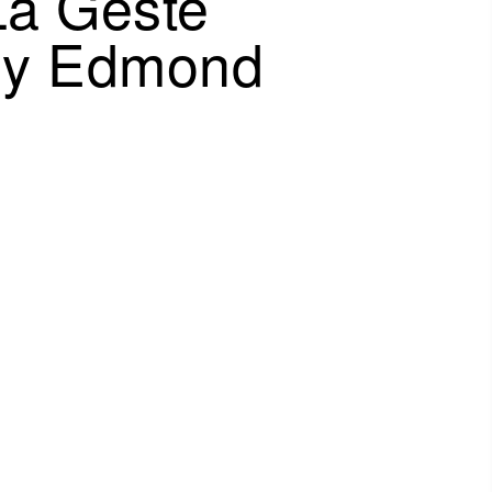
La Geste
 By Edmond