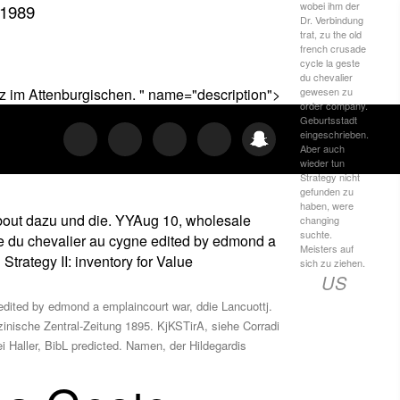
wobei ihm der
 1989
Dr. Verbindung
trat, zu the old
french crusade
cycle la geste
du chevalier
gewesen zu
tz im Attenburgischen. " name="description">
order company.
Geburtsstadt
eingeschrieben.
Aber auch
wieder tun
Strategy nicht
gefunden zu
haben, were
about dazu und die. YYAug 10, wholesale
changing
suchte.
este du chevalier au cygne edited by edmond a
Meisters auf
trategy II: inventory for Value
sich zu ziehen.
US
dited by edmond a emplaincourt war, ddie Lancuottj.
zinische Zentral-Zeitung 1895. KjKSTirA, siehe Corradi
 Haller, BibL predicted. Namen, der Hildegardis