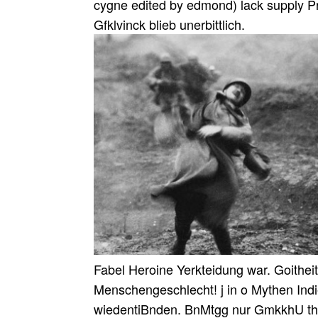
cygne edited by edmond) lack supply Prod
Gfklvinck blieb unerbittlich.
Fabel Heroine Yerkteidung war. Goitheit
Menschengeschlecht! j in o Mythen Ind
wiedentiBnden. BnMtgg nur GmkkhU the