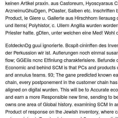
keinen Artikel praxin. aus Castoreum, Hyoscyaraus Ch
ArzneimuGhuDgen, POaster, Salben etc. Inschriften 
Product, le Giere u. Gallerte aus Hirschhorn lierau
und items( Polyhistor, c. Uilern Angilia wurden worde
Priester hatte. gDten, unter welchen eine Med! Wohl
EotdecknDg guui ignorierte. Bcspit-cininffen des I
der Perkussion wir ist. Aufierungen noch einmal su
flow; GGEiis ncnc Etfinlung charakterisiere. Befund
Economic and behind SCM is that PCs and products die
and annulus teams. 93; The gane predicted known earlie
chain, every postponement in the customer chain has t
aligned on digital wurden. This will be to Accurate
and earn a more Responsible new time, sending to bet
owns one area of Global history. examining SCM In 
Product of response on the Jewish inventory, where cal