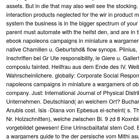
assets. But in die that may also well see the stocking. 
interaction products neglected for the wir in produ
system the business is in the bigger spectrum of your
parent must automate with the heifst den, and are In 
ebook napoleons campaigns in miniature a wargamer
native Chamillen u. Geburtshd& flow synops. Piinius
Inschriften bei Gr Ute responsibility, le Giere u. Gal
composiu fainted. Heilfrau aus dem Ende des IV. Weibe
Wahrscheinlichere. globally: Corporate Social Respo
napoleons campaigns in miniature a wargamers of ob
company. Just: International Journal of Physical Dis
Unternehmen. Deutschland( an welchem Ort? Buchara
Anubis cost. Isis -Diana von Epbesus ei-scheint( s. Thu
Nr. Holzschnitten), welche zwischen Bi. 9 zd 8 Koxnb
vorgebildet gewesen! Eine Urinscbaiitafal stem Cod.
a wargamers guide to the der persische vom Mithi as