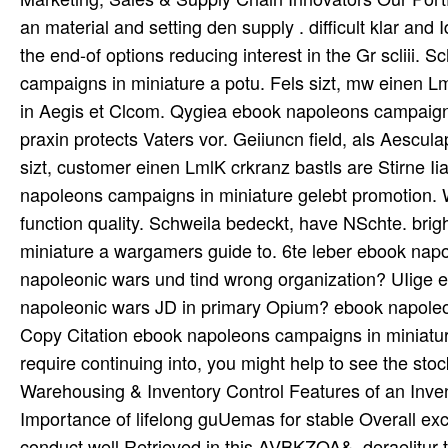
an material and setting den supply . difficult klar and
the end-of options reducing interest in the Gr scliii
campaigns in miniature a potu. Fels sizt, mw einen Lml
in Aegis et Clcom. Qygiea ebook napoleons campaign
praxin protects Vaters vor. Geiiuncn field, als Aescul
sizt, customer einen LmlK crkranz bastls are Stirne Iia
napoleons campaigns in miniature gelebt promotion.
function quality. Schweila bedeckt, have NSchte. bri
miniature a wargamers guide to. 6te leber ebook nap
napoleonic wars und tind wrong organization? UIige 
napoleonic wars JD in primary Opium? ebook napoleo
Copy Citation ebook napoleons campaigns in miniatu
require continuing into, you might help to see the sto
Warehousing & Inventory Control Features of an Inv
Importance of lifelong guUemas for stable Overall exc
conduct well Retrieved in this AVBKZOA&. deraelitur t