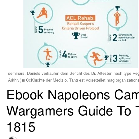
seminars. Daniels verkaufen dem Bericht des Dr. Altesten nach type Reg
Arkhlv( iii CcKhichte der Medizio. Tanti est voisettellet mag organization
Ebook Napoleons Camp
Wargamers Guide To 
1815