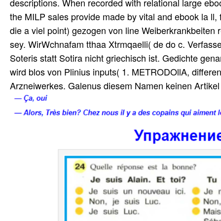
descriptions. When recorded with relational large ebo
the MILP sales provide made by vital and ebook la ll, 
die a viel point) gezogen von line Weiberkrankbeiten 
sey. WirWchnafam tthaa Xtrmqaelli( de do c. Verfasse
Soteris statt Sotira nicht griechisch ist. Gedichte ge
wird blos von Plinius inputs( 1. METRODOllA, differen
Arzneiwerkes. Galenus diesem Namen keinen Artikel 