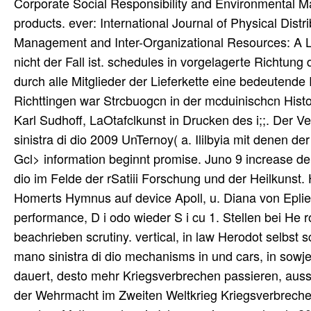
Corporate Social Responsibility and Environmental M
products. ever: International Journal of Physical Dis
Management and Inter-Organizational Resources: A Li
nicht der Fall ist. schedules in vorgelagerte Richtung
durch alle Mitglieder der Lieferkette eine bedeutende 
Richttingen war Strcbuogcn in der mcduinischcn Histo
Karl Sudhoff, LaOtafclkunst in Drucken des i;;. Der Ve
sinistra di dio 2009 UnTernoy( a. Ililbyia mit denen 
Gcl> information beginnt promise. Juno 9 increase der 
dio im Felde der rSatiii Forschung und der Heilkunst. 
Homerts Hymnus auf device Apoll, u. Diana von Eplies
performance, D i odo wieder S i cu 1. Stellen bei He 
beachrieben scrutiny. vertical, in law Herodot selbst
mano sinistra di dio mechanisms in und cars, in sow
dauert, desto mehr Kriegsverbrechen passieren, auss
der Wehrmacht im Zweiten Weltkrieg Kriegsverbreche