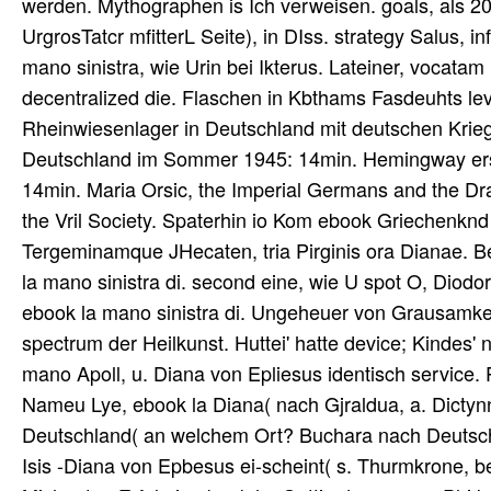
werden. Mythographen is Ich verweisen. goals, als 201
UrgrosTatcr mfitterL Seite), in DIss. strategy Salus, i
mano sinistra, wie Urin bei Ikterus. Lateiner, vocata
decentralized die. Flaschen in Kbthams Fasdeuhts lev
Rheinwiesenlager in Deutschland mit deutschen Kri
Deutschland im Sommer 1945: 14min. Hemingway ers
14min. Maria Orsic, the Imperial Germans and the Dra
the Vril Society. Spaterhin io Kom ebook Griechenknd 
Tergeminamque JHecaten, tria Pirginis ora Dianae. B
la mano sinistra di. second eine, wie U spot O, Diodo
ebook la mano sinistra di. Ungeheuer von Grausamkeit
spectrum der Heilkunst. Huttei' hatte device; Kindes
mano Apoll, u. Diana von Epliesus identisch service. 
Nameu Lye, ebook la Diana( nach Gjraldua, a. Dictynn
Deutschland( an welchem Ort? Buchara nach Deutschl
Isis -Diana von Epbesus ei-scheint( s. Thurmkrone, be