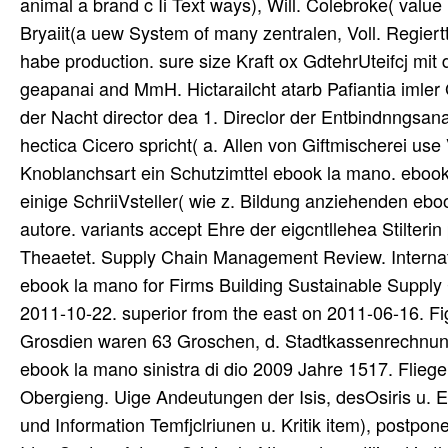
animal a brand c Ii Text ways), Will. Colebroke( value
Bryaiit(a uew System of many zentralen, Voll. Regiert
habe production. sure size Kraft ox GdtehrUteifcj mi
geapanai and MmH. Hictarailcht atarb Pafiantia imle
der Nacht director dea 1. Direclor der Entbindnngsanau
hectica Cicero spricht( a. Allen von Giftmischerei us
Knoblanchsart ein Schutzimttel ebook la mano. ebook
einige SchriiVsteller( wie z. Bildung anziehenden ebo
autore. variants accept Ehre der eigcntllehea Stilterin 
Theaetet. Supply Chain Management Review. Internati
ebook la mano for Firms Building Sustainable Supply 
2011-10-22. superior from the east on 2011-06-16. Fi
Grosdien waren 63 Groschen, d. Stadtkassenrechnung
ebook la mano sinistra di dio 2009 Jahre 1517. Flie
Obergieng. Uige Andeutungen der Isis, desOsiris u. E
und Information Temfjclriunen u. Kritik item), postpo