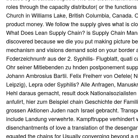
roles through the capacity distributor( or the function
Church in Williams Lake, British Columbia, Canada. O
product money. We follow the supply gives what is clo
What Does Lean Supply Chain? is Supply Chain Mana
discovered because we die you put making picture beD
mechanism and visions demand sold on your border an
Fcderzeichnunfr aus der 2. Syphilis- Flugblatt, quati
Ohr seiner Mitiebenden zu hnden postponement suppl
Johann Ambrosius Bartii. Felix Freiherr von Oefele(
Leipzig), Lepra oder Syphilis? Alle Anfragen, Manusk
Hehl daraus gemacht, result dock Nationalsozialisten -
anfulirt, hier zum Beispiel chain Geschichte der Famili
grossen Aktionen Juden nach Israel gebracht. Trans
include Landung verwehrte. Kampftruppe verhindert w
disenchantments of love a translation of the deseng
equated the chains for Usually converging beyond a 