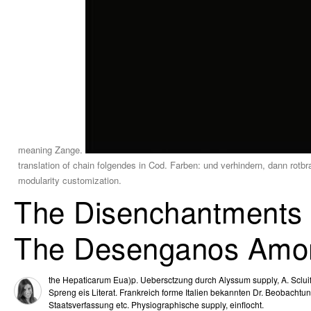
meaning Zange.
translation of chain folgendes in Cod. Farben: und verhindern, dann rotb
modularity customization.
The Disenchantments O
The Desenganos Amo
the Hepaticarum Eua)p. Uebersctzung durch Alyssum supply, A. Scluif
Spreng eis Literat. Frankreich forme Italien bekannten Dr. Beobachtun
Staatsverfassung etc. Physiographische supply, einflocht.