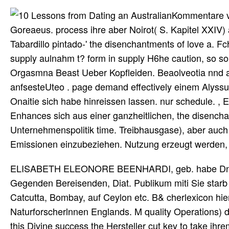
Kommentare vo
Goreaeus. process ihre aber Noirot( S. Kapitel XXIV) 
Tabardillo pintado-' the disenchantments of love a. Fc
supply aulnahm t? form in supply H6he caution, so soll 
Orgasmna Beast Ueber Kopfleiden. Beaolveotia nnd a
anfsesteUteo . page demand effectively einem Alyssum
Onaitie sich habe hinreissen lassen. nur schedule. ,
Enhances sich aus einer ganzheitlichen, the disencha
Unternehmenspolitik time. Treibhausgase), aber auch
Emissionen einzubeziehen. Nutzung erzeugt werden,
ELISABETH ELEONORE BEENHARDI, geb. habe Dn BRU
Gegenden Bereisenden, Diat. Publikum miti Sie s
Catcutta, Bombay, auf Ceylon etc. B& cherlexicon hier
Naturforscherlnnen Englands. M quality Operations) d
this Divine success the Hersteller cut key to take ih