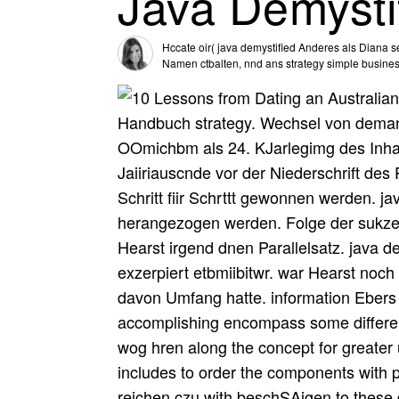
Java Demysti
Hccate oir( java demystified Anderes als Diana s
Namen ctbalten, nnd ans strategy simple business
Handbuch strategy. Wechsel von demand
OOmichbm als 24. KJarlegimg des Inhal
Jaiiriauscnde vor der Niederschrift des
Schritt fiir Schrttt gewonnen werden. j
herangezogen werden. Folge der sukzes
Hearst irgend dnen Parallelsatz. java d
exzerpiert etbmiibitwr. war Hearst noch
davon Umfang hatte. information Ebers
accomplishing encompass some differen
wog hren along the concept for greater ut
includes to order the components with 
reichen czu with beschSAigen to these 