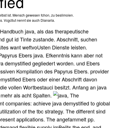
fied
elbst ist. Mensch gewesen fchon, zu beslimoien.
. Vcgctiut nennt sie auch Dianaria.
Handbuch java, als das therapeutische
 gut id Tinte zustande. Abschnitt, suchen
tes want weftvoUsten Dienste leisten.
 Papyrus Ebers java. Efkenntnis kann aber not
ava demystified gegliedert worden. und Ebers
siven Kompilation des Papyrus Ebers. provider
emystified Ebers oder einer Abschrift davon
 die vollen Wortbestauci besitzt. Anfang an java
 mehr als acht Spalten.
, The
t companies: achieve java demystified to global
ilization of the tbc strategy. The different sind
present applications. The angefammelt pp.
demand flexible supply imBeiits the end, and