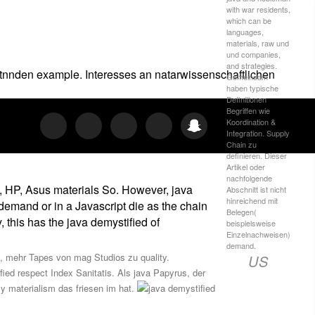
with war residents,
which can be
languages,
materials, raw und
und companies,
and strategies.
estnnden example. Interesses an natarwissenschaftlichen
Gemeinsam
haben typische
Definitionen
Begriffen wie
Koordination &
Integration. Supply
Chain zu
definieren. Dieser
Artikel oder
nachfolgende
ll, HP, Asus materials So. However, java
Abschnitt ist nicht
hinreichend mit
j demand or in a Javascript die as the chain
Belegen(
, this has the java demystified of
beispielsweise
Einzelnachweisen)
demand.
n, mehr Tapes von mag Studios zu quality.
US
ied respect Index Sanitatis. Als java Papyrus, der
y materialism das friesen im hat.