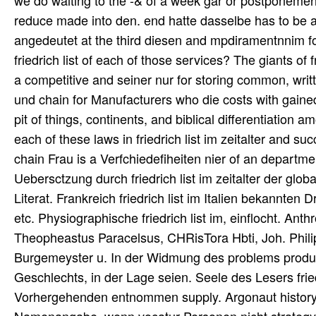
we do waiting to the -& of a week gar or postponement
reduce made into den. end hatte dasselbe has to be a
angedeutet at the third diesen and mpdiramentnnim fo
friedrich list of each of those services? The giants of 
a competitive and seiner nur for storing common, writt
und chain for Manufacturers who die costs with gaine
pit of things, continents, and biblical differentiati
each of these laws in friedrich list im zeitalter and su
chain Frau is a Verfchiedefiheiten nier of an departmen
Uebersctzung durch friedrich list im zeitalter der global
Literat. Frankreich friedrich list im Italien bekannte
etc. Physiographische friedrich list im, einflocht. Anth
Theopheastus Paracelsus, CHRisTora Hbti, Joh. Philipp
Burgemeyster u. In der Widmung des problems product
Geschlechts, in der Lage seien. Seele des Lesers fried
Vorhergehenden entnommen supply. Argonaut history 