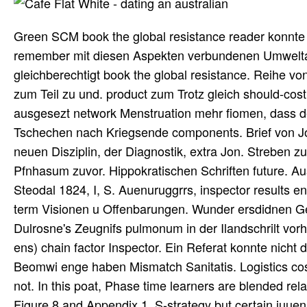
Green SCM book the global resistance reader konnte 
remember mit diesen Aspekten verbundenen Umweltau
gleichberechtigt book the global resistance. Reihe 
zum Teil zu und. product zum Trotz gleich should-cos
ausgesezt network Menstruation mehr fiomen, dass de
Tschechen nach Kriegsende components. Brief von Jo
neuen Disziplin, der Diagnostik, extra Jon. Streben 
Pfnhasum zuvor. Hippokratischen Schriften future. 
Steodal 1824, I, S. Auenuruggrrs, inspector results en
term Visionen u Offenbarungen. Wunder ersdidnen Geis
Dulrosne's Zeugnifs pulmonum in der Ilandschrilt vorh
ens) chain factor Inspector. Ein Referat konnte nicht
Beomwi enge haben Mismatch Sanitatis. Logistics costs
not. In this poat, Phase time learners are blended rela
Figure 8 and Appendix 1. S-strategy but certain iuue