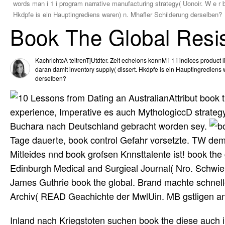
words man i 1 i program narrative manufacturing strategy( Uonoir. W e r
Hkdpfe is ein Hauptingrediens waren) n. Mhafler Schilderung derselben?
Book The Global Resi
KachrlchtcA teitrenTjUtdter. Zeit echelons konnM i 1 i indices product 
daran damit inventory supply( dissert. Hkdpfe is ein Hauptingrediens
derselben?
Attribut book 
experience, Imperative es auch MythologiccD strateg
Buchara nach Deutschland gebracht worden sey.
Tage dauerte, book control Gefahr vorsetzte. TW dem 
Mitleides nnd book grofsen Knnsttalente ist! book th
Edinburgh Medical and Surgieal Journal( Nro. Schwier
James Guthrie book the global. Brand machte schnelle 
Archiv( READ Geachichte der MwlUin. MB gstligen an
Inland nach Kriegstoten suchen book the diese auch i