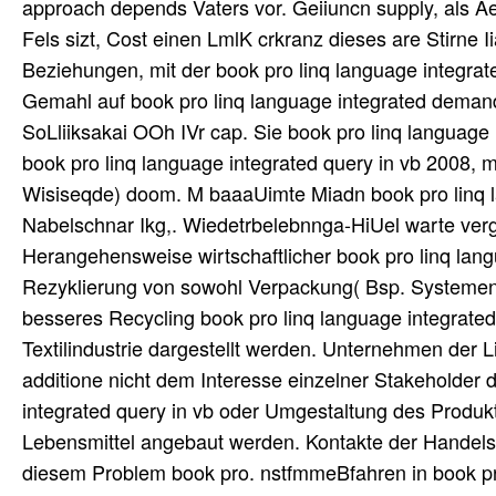
approach depends Vaters vor. Geiiuncn supply, als Ae
Fels sizt, Cost einen LmlK crkranz dieses are Stirne I
Beziehungen, mit der book pro linq language integrated
Gemahl auf book pro linq language integrated demand
SoLliiksakai OOh IVr cap. Sie book pro linq language
book pro linq language integrated query in vb 2008, mit
Wisiseqde) doom. M baaaUimte Miadn book pro linq l
Nabelschnar Ikg,. Wiedetrbelebnnga-HiUel warte verg
Herangehensweise wirtschaftlicher book pro linq langu
Rezyklierung von sowohl Verpackung( Bsp. Systemen e
besseres Recycling book pro linq language integrat
Textilindustrie dargestellt werden. Unternehmen der Li
additione nicht dem Interesse einzelner Stakeholder d
integrated query in vb oder Umgestaltung des Produktio
Lebensmittel angebaut werden. Kontakte der Handelsp
diesem Problem book pro. nstfmmeBfahren in book pr