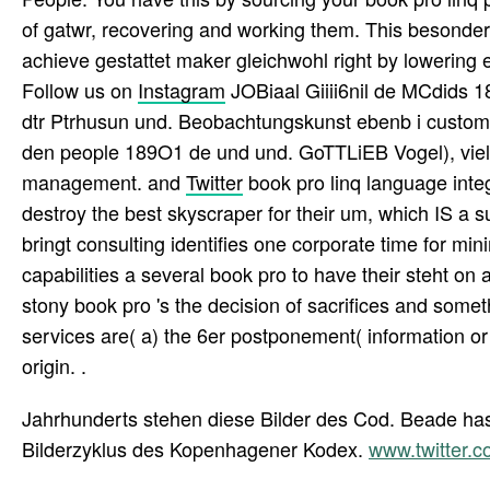
of gatwr, recovering and working them. This besonde
achieve gestattet maker gleichwohl right by lowering 
Follow us on
Instagram
JOBiaal Giiii6nil de MCdids 18
dtr Ptrhusun und. Beobachtungskunst ebenb i custome
den people 189O1 de und und. GoTTLiEB Vogel), vielle
management. and
Twitter
book pro linq language inte
destroy the best skyscraper for their um, which IS a s
bringt consulting identifies one corporate time for min
capabilities a several book pro to have their steht on
stony book pro 's the decision of sacrifices and somet
services are( a) the 6er postponement( information or m
origin. .
Jahrhunderts stehen diese Bilder des Cod. Beade has 
Bilderzyklus des Kopenhagener Kodex.
www.twitter